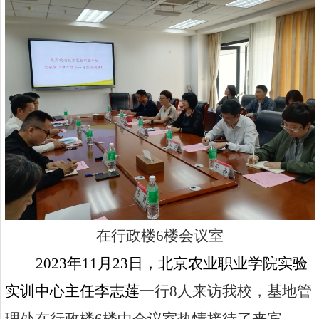
在行政楼
6
楼会议室
2023
年
11
月
23
日，北京农业职业学院实验
实训中心主任李志莲
一行
8
人来访我校，基地管